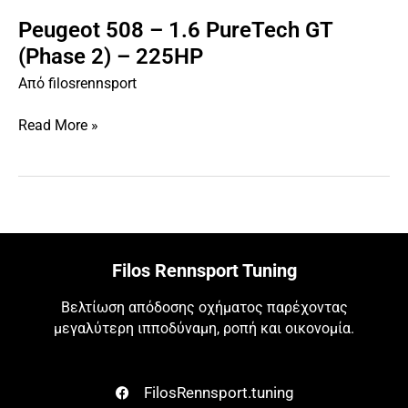
Peugeot 508 – 1.6 PureTech GT
Peugeot
508
(Phase 2) – 225HP
–
Από
filosrennsport
1.6
PureTech
Read More »
GT
(Phase
2)
–
225HP
Filos Rennsport Tuning
Βελτίωση απόδοσης οχήματος παρέχοντας
μεγαλύτερη ιπποδύναμη, ροπή και οικονομία.
FilosRennsport.tuning