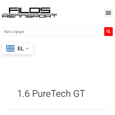
Μετάβαση
στο
περιεχόμενο
Search
...
EL
1.6 PureTech GT