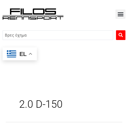
Μετάβαση
στο
περιεχόμενο
Search
...
EL
2.0 D-150