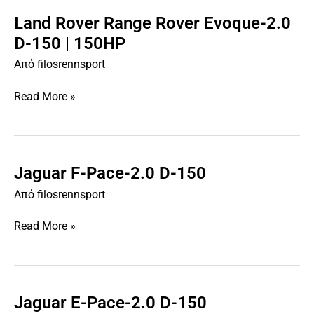
Land Rover Range Rover Evoque-2.0
Land
Rover
D-150 | 150HP
Range
Από
filosrennsport
Rover
Evoque-
Read More »
2.0
D-
150
|
150HP
Jaguar F-Pace-2.0 D-150
Jaguar
F-
Από
filosrennsport
Pace-
2.0
Read More »
D-
150
Jaguar E-Pace-2.0 D-150
Jaguar