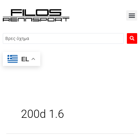
Μετάβαση
στο
περιεχόμενο
Search
...
EL
200d 1.6