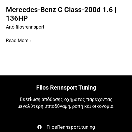
Mercedes-Benz C Class-200d 1.6 |
Mercedes-
Benz
136HP
C
Από
filosrennsport
Class-
200d
Read More »
1.6
|
136HP
Filos Rennsport Tuning
Βελτίωση απόδοσης οχήματος παρέχοντας
μεγαλύτερη ιπποδύναμη, ροπή και οικονομία.
FilosRennsport.tuning