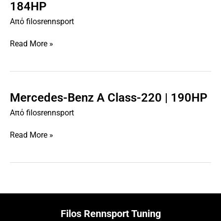
Benz
184HP
CLA
Από
filosrennsport
Class-
220
Read More »
|
184HP
Mercedes-Benz A Class-220 | 190HP
Mercedes-
Benz
Από
filosrennsport
A
Class-
Read More »
220
|
190HP
Filos Rennsport Tuning