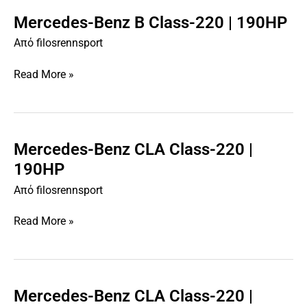
Mercedes-Benz B Class-220 | 190HP
Mercedes-
Benz
Από
filosrennsport
B
Class-
Read More »
220
|
190HP
Mercedes-Benz CLA Class-220 |
Mercedes-
Benz
190HP
CLA
Από
filosrennsport
Class-
220
Read More »
|
190HP
Mercedes-Benz CLA Class-220 |
Mercedes-