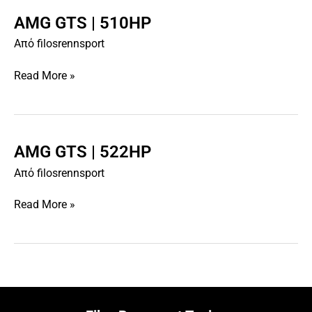
AMG GTS | 510HP
AMG
GTS
Από
filosrennsport
|
510HP
Read More »
AMG GTS | 522HP
AMG
GTS
Από
filosrennsport
|
522HP
Read More »