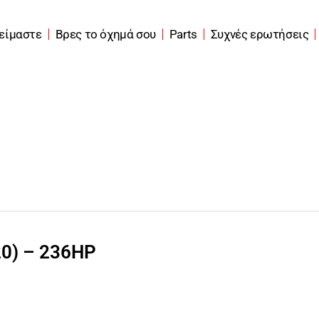
 είμαστε
Βρες το όχημά σου
Parts
Συχνές ερωτήσεις
20) – 236HP