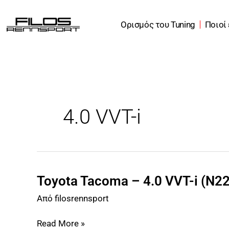
Μετάβαση
στο
Ορισμός του Tuning
Ποιοί
περιεχόμενο
4.0 VVT-i
Toyota Tacoma – 4.0 VVT-i (N2
Toyota
Tacoma
Από
filosrennsport
–
4.0
Read More »