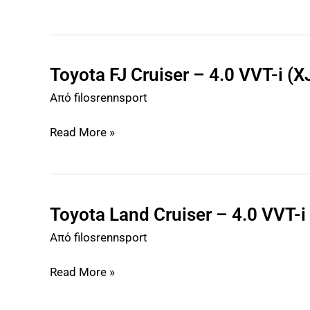
VVT-
i
(N220)
–
236HP
Toyota FJ Cruiser – 4.0 VVT-i (
Toyota
FJ
Από
filosrennsport
Cruiser
–
Read More »
4.0
VVT-
i
(XJ10)
–
Toyota Land Cruiser – 4.0 VVT-
Toyota
236HP
Land
Από
filosrennsport
Cruiser
–
Read More »
4.0
VVT-