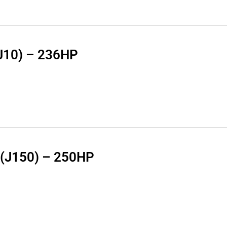
XJ10) – 236HP
i (J150) – 250HP