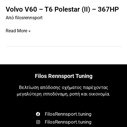
Volvo V60 – T6 Polestar (II) – 367HP
Volvo
V60
Από
filosrennsport
–
T6
Read More »
Polestar
(II)
–
367HP
Filos Rennsport Tuning
Βελτίωση απόδοσης οχήματος παρέχοντας
μεγαλύτερη ιπποδύναμη, ροπή και οικονομία.
FilosRennsport.tuning
FilosRennsport.tuning