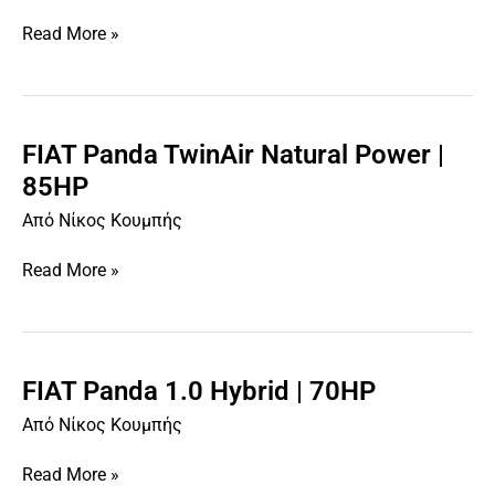
Multijet
Read More »
|
75HP
FIAT Panda TwinAir Natural Power |
FIAT
Panda
85HP
TwinAir
Από
Νίκος Κουμπής
Natural
Power
Read More »
|
85HP
FIAT Panda 1.0 Hybrid | 70HP
FIAT
Panda
Από
Νίκος Κουμπής
1.0
Hybrid
Read More »
|