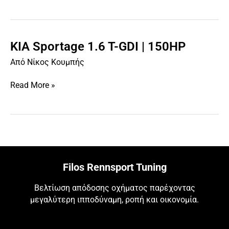
|
180HP
KIA Sportage 1.6 T-GDI | 150HP
KIA
Sportage
Από
Νίκος Κουμπής
1.6
T-
Read More »
GDI
|
150HP
Filos Rennsport Tuning
Βελτίωση απόδοσης οχήματος παρέχοντας
μεγαλύτερη ιπποδύναμη, ροπή και οικονομία.