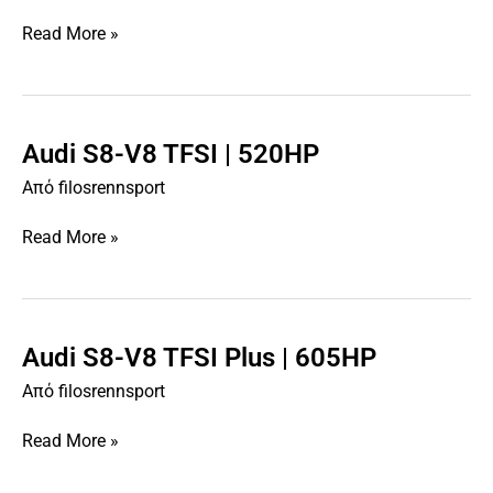
V8
Read More »
TDI
|
385HP
Audi S8-V8 TFSI | 520HP
Audi
S8-
Από
filosrennsport
V8
TFSI
Read More »
|
520HP
Audi S8-V8 TFSI Plus | 605HP
Audi
S8-
Από
filosrennsport
V8
TFSI
Read More »
Plus
|