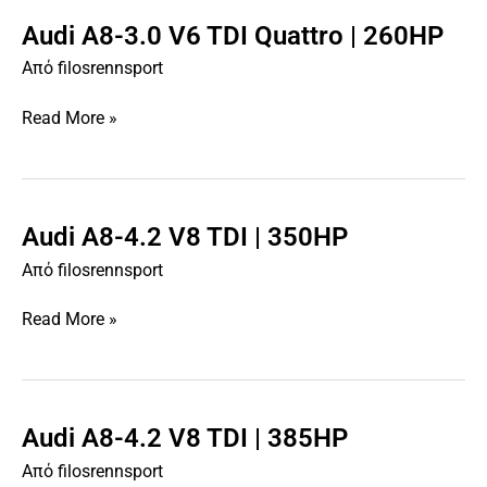
Audi A8-3.0 V6 TDI Quattro | 260HP
Audi
A8-
Από
filosrennsport
3.0
V6
Read More »
TDI
Quattro
|
260HP
Audi A8-4.2 V8 TDI | 350HP
Audi
A8-
Από
filosrennsport
4.2
V8
Read More »
TDI
|
350HP
Audi A8-4.2 V8 TDI | 385HP
Audi
A8-
Από
filosrennsport
4.2