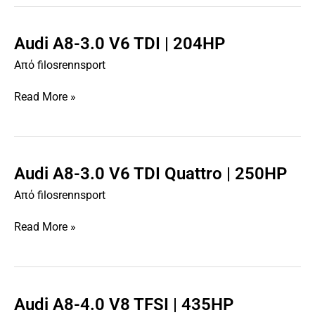
605HP
Audi A8-3.0 V6 TDI | 204HP
Audi
A8-
Από
filosrennsport
3.0
V6
Read More »
TDI
|
204HP
Audi A8-3.0 V6 TDI Quattro | 250HP
Audi
A8-
Από
filosrennsport
3.0
V6
Read More »
TDI
Quattro
|
250HP
Audi A8-4.0 V8 TFSI | 435HP
Audi