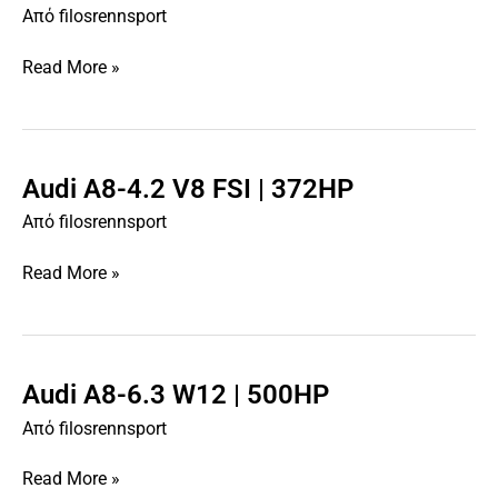
A8-
Από
filosrennsport
4.0
V8
Read More »
TFSI
|
435HP
Audi A8-4.2 V8 FSI | 372HP
Audi
A8-
Από
filosrennsport
4.2
V8
Read More »
FSI
|
372HP
Audi A8-6.3 W12 | 500HP
Audi
A8-
Από
filosrennsport
6.3
W12
Read More »
|