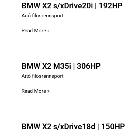
BMW X2 s/xDrive20i | 192HP
BMW
X2
Από
filosrennsport
s/xDrive20i
|
Read More »
192HP
BMW X2 M35i | 306HP
BMW
X2
Από
filosrennsport
M35i
|
Read More »
306HP
BMW X2 s/xDrive18d | 150HP
BMW
X2