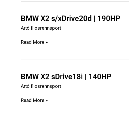
BMW X2 s/xDrive20d | 190HP
BMW
X2
Από
filosrennsport
s/xDrive20d
|
Read More »
190HP
BMW X2 sDrive18i | 140HP
BMW
X2
Από
filosrennsport
sDrive18i
|
Read More »
140HP