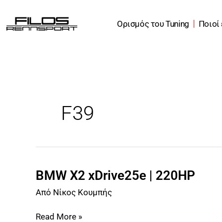
Μετάβαση
στο
Ορισμός του Tuning
Ποιοί
περιεχόμενο
F39
BMW X2 xDrive25e | 220HP
BMW
X2
Από
Νίκος Κουμπής
xDrive25e
|
Read More »