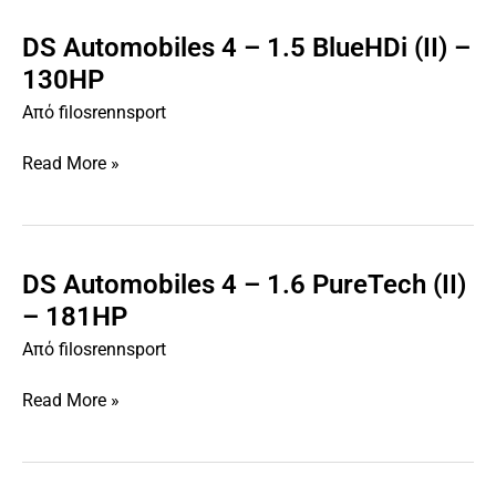
DS Automobiles 4 – 1.5 BlueHDi (II) –
DS
Automobiles
130HP
4
Από
filosrennsport
–
1.5
Read More »
BlueHDi
(II)
–
130HP
DS Automobiles 4 – 1.6 PureTech (II)
DS
Automobiles
– 181HP
4
Από
filosrennsport
–
1.6
Read More »
PureTech
(II)
–
181HP