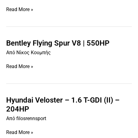
W12
Read More »
|
635HP
Bentley Flying Spur V8 | 550HP
Bentley
Flying
Από
Νίκος Κουμπής
Spur
V8
Read More »
|
550HP
Hyundai Veloster – 1.6 T-GDI (II) –
Hyundai
Veloster
204HP
–
Από
filosrennsport
1.6
T-
Read More »
GDI