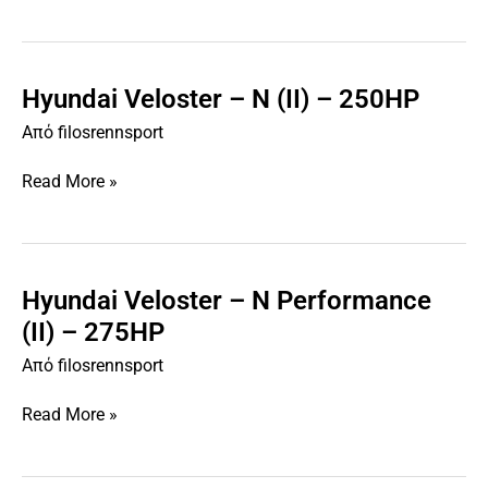
(II)
–
204HP
Hyundai Veloster – N (II) – 250HP
Hyundai
Veloster
Από
filosrennsport
–
N
Read More »
(II)
–
250HP
Hyundai Veloster – N Performance
Hyundai
Veloster
(II) – 275HP
–
Από
filosrennsport
N
Performance
Read More »
(II)
–
275HP