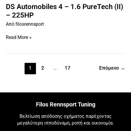
DS Automobiles 4 – 1.6 PureTech (II)
DS
Automobiles
– 225HP
4
Από
filosrennsport
–
1.6
Read More »
PureTech
(II)
–
225HP
1
2
…
17
Επόμενο
→
Filos Rennsport Tuning
Βελτίωση απόδοσης οχήματος παρέχοντας
μεγαλύτερη ιπποδύναμη, ροπή και οικονομία.