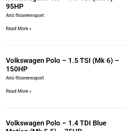
Polo
95HP
–
Από
filosrennsport
1.0
TSI
Read More »
(Mk
6)
–
95HP
Volkswagen Polo – 1.5 TSI (Mk 6) –
Volkswagen
Polo
150HP
–
Από
filosrennsport
1.5
TSI
Read More »
(Mk
6)
–
150HP
Volkswagen Polo – 1.4 TDI Blue
Volkswagen
Polo