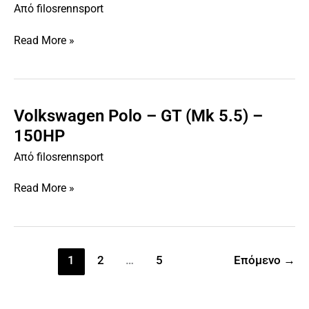
Από
filosrennsport
1.2
TSI
Read More »
Blue
Motion
(Mk
5.5)
–
Volkswagen Polo – GT (Mk 5.5) –
Volkswagen
110HP
Polo
150HP
–
Από
filosrennsport
GT
(Mk
Read More »
5.5)
–
150HP
1
2
…
5
Επόμενο
→