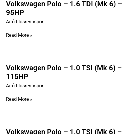
Volkswagen Polo – 1.6 TDI (Mk 6) –
Volkswagen
Polo
95HP
–
Από
filosrennsport
1.6
TDI
Read More »
(Mk
6)
–
95HP
Volkswagen Polo – 1.0 TSI (Mk 6) –
Volkswagen
Polo
115HP
–
Από
filosrennsport
1.0
TSI
Read More »
(Mk
6)
–
115HP
Volkswagen Polo – 1.0 TSI (Mk 6) –
Volkswagen