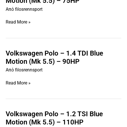
Motion (Mk 5.5) – 75HP
–
Από
filosrennsport
1.4
TDI
Read More »
Blue
Motion
(Mk
5.5)
–
Volkswagen Polo – 1.4 TDI Blue
Volkswagen
75HP
Polo
Motion (Mk 5.5) – 90HP
–
Από
filosrennsport
1.4
TDI
Read More »
Blue
Motion
(Mk
5.5)
–
Volkswagen Polo – 1.2 TSI Blue
Volkswagen
90HP
Polo
Motion (Mk 5.5) – 110HP
–