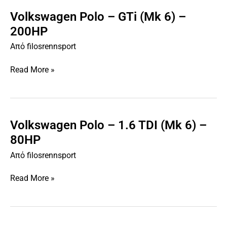
Volkswagen Polo – GTi (Mk 6) –
Volkswagen
Polo
200HP
–
Από
filosrennsport
GTi
(Mk
Read More »
6)
–
200HP
Volkswagen Polo – 1.6 TDI (Mk 6) –
Volkswagen
Polo
80HP
–
Από
filosrennsport
1.6
TDI
Read More »
(Mk
6)
–
80HP