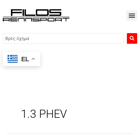
Μετάβαση
στο
περιεχόμενο
Search
...
EL
1.3 PHEV