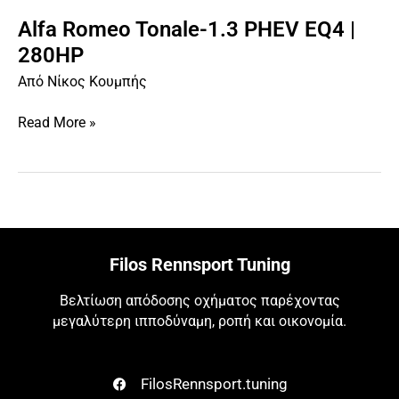
Alfa Romeo Tonale-1.3 PHEV EQ4 |
Alfa
Romeo
280HP
Tonale-
Από
Νίκος Κουμπής
1.3
PHEV
Read More »
EQ4
|
280HP
Filos Rennsport Tuning
Βελτίωση απόδοσης οχήματος παρέχοντας
μεγαλύτερη ιπποδύναμη, ροπή και οικονομία.
FilosRennsport.tuning