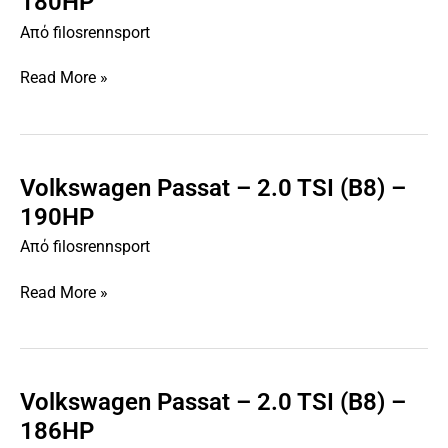
180HP
–
Από
filosrennsport
1.8
TSI
Read More »
(B8)
–
180HP
Volkswagen Passat – 2.0 TSI (B8) –
Volkswagen
Passat
190HP
–
Από
filosrennsport
2.0
TSI
Read More »
(B8)
–
190HP
Volkswagen Passat – 2.0 TSI (B8) –
Volkswagen
Passat
186HP
–