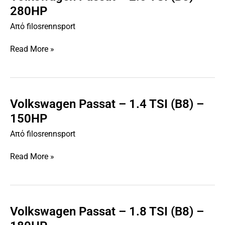
Passat
280HP
–
Από
filosrennsport
2.0
TSI
Read More »
(B8)
–
280HP
Volkswagen Passat – 1.4 TSI (B8) –
Volkswagen
Passat
150HP
–
Από
filosrennsport
1.4
TSI
Read More »
(B8)
–
150HP
Volkswagen Passat – 1.8 TSI (B8) –
Volkswagen
Passat