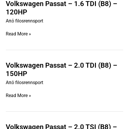
Volkswagen Passat – 1.6 TDI (B8) –
Volkswagen
Passat
120HP
–
Από
filosrennsport
1.6
TDI
Read More »
(B8)
–
120HP
Volkswagen Passat – 2.0 TDI (B8) –
Volkswagen
Passat
150HP
–
Από
filosrennsport
2.0
TDI
Read More »
(B8)
–
150HP
Volkswagen Passat – 2.0 TSI (B8) –
Volkswagen