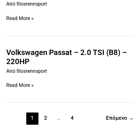
Από
filosrennsport
2.0
TSI
Read More »
(B8)
–
186HP
Volkswagen Passat – 2.0 TSI (B8) –
Volkswagen
Passat
220HP
–
Από
filosrennsport
2.0
TSI
Read More »
(B8)
–
220HP
1
2
…
4
Επόμενο
→