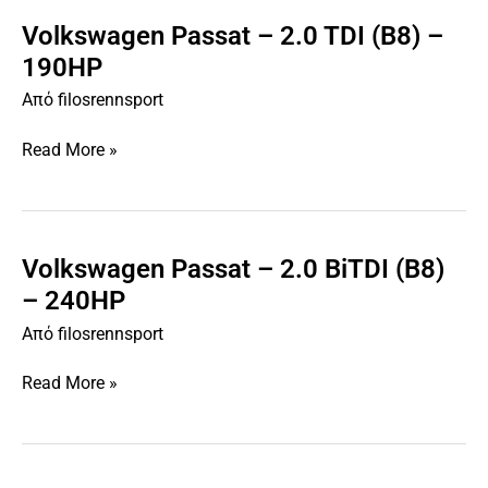
Volkswagen Passat – 2.0 TDI (B8) –
Volkswagen
Passat
190HP
–
Από
filosrennsport
2.0
TDI
Read More »
(B8)
–
190HP
Volkswagen Passat – 2.0 BiTDI (B8)
Volkswagen
Passat
– 240HP
–
Από
filosrennsport
2.0
BiTDI
Read More »
(B8)
–
240HP