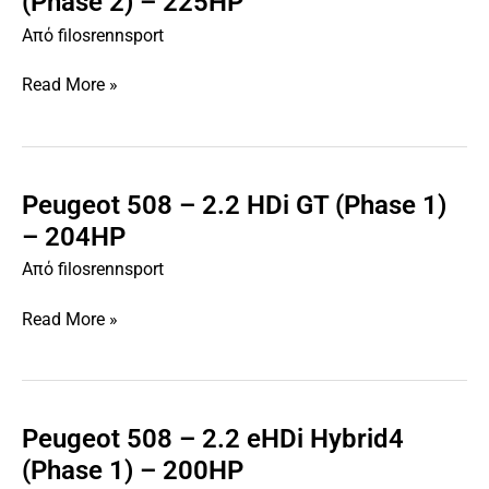
(Phase 2) – 225HP
–
Από
filosrennsport
1.6
PureTech
Read More »
GT
(Phase
2)
–
225HP
Peugeot 508 – 2.2 HDi GT (Phase 1)
Peugeot
508
– 204HP
–
Από
filosrennsport
2.2
HDi
Read More »
GT
(Phase
1)
–
204HP
Peugeot 508 – 2.2 eHDi Hybrid4
Peugeot
508
(Phase 1) – 200HP
–