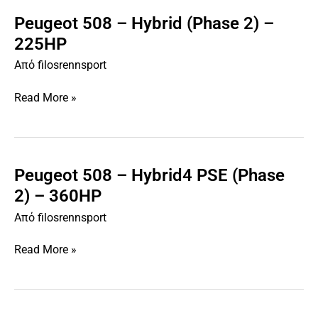
Peugeot 508 – Hybrid (Phase 2) –
Peugeot
508
225HP
–
Από
filosrennsport
Hybrid
(Phase
Read More »
2)
–
225HP
Peugeot 508 – Hybrid4 PSE (Phase
Peugeot
508
2) – 360HP
–
Από
filosrennsport
Hybrid4
PSE
Read More »
(Phase
2)
–
360HP