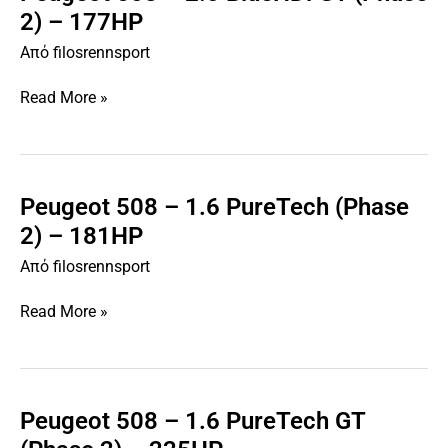
508
2) – 177HP
–
Από
filosrennsport
2.0
BlueHDi
Read More »
GT
(Phase
2)
–
177HP
Peugeot 508 – 1.6 PureTech (Phase
Peugeot
508
2) – 181HP
–
Από
filosrennsport
1.6
PureTech
Read More »
(Phase
2)
–
181HP
Peugeot 508 – 1.6 PureTech GT
Peugeot
508