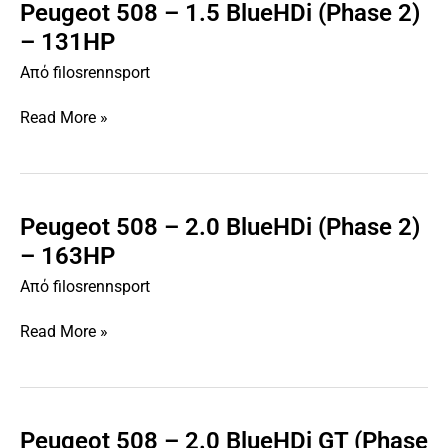
Peugeot 508 – 1.5 BlueHDi (Phase 2)
Peugeot
508
– 131HP
–
Από
filosrennsport
1.5
BlueHDi
Read More »
(Phase
2)
–
131HP
Peugeot 508 – 2.0 BlueHDi (Phase 2)
Peugeot
508
– 163HP
–
Από
filosrennsport
2.0
BlueHDi
Read More »
(Phase
2)
–
163HP
Peugeot 508 – 2.0 BlueHDi GT (Phase
Peugeot