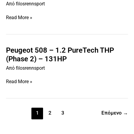
Από
filosrennsport
2.2
eHDi
Read More »
Hybrid4
(Phase
1)
–
200HP
Peugeot 508 – 1.2 PureTech THP
Peugeot
508
(Phase 2) – 131HP
–
Από
filosrennsport
1.2
PureTech
Read More »
THP
(Phase
2)
–
131HP
1
2
3
Επόμενο
→