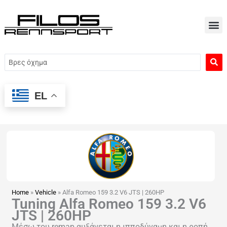
Μετάβαση
στο
περιεχόμενο
Search
...
EL
Home
»
Vehicle
»
Alfa Romeo 159 3.2 V6 JTS | 260HP
Tuning Alfa Romeo 159 3.2 V6
JTS | 260HP
Μέσω του remap αυξάνεται η ιπποδύναμη και η ροπή