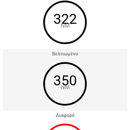
322
NM
Βελτιωμένο
350
NM
Διαφορά