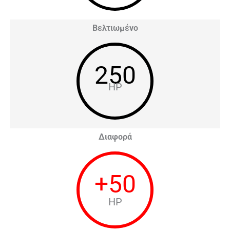
Βελτιωμένο
250
HP
Διαφορά
+
50
HP