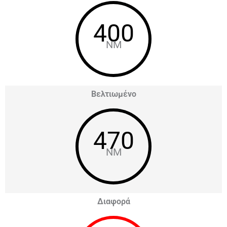
400
NM
Βελτιωμένο
470
NM
Διαφορά