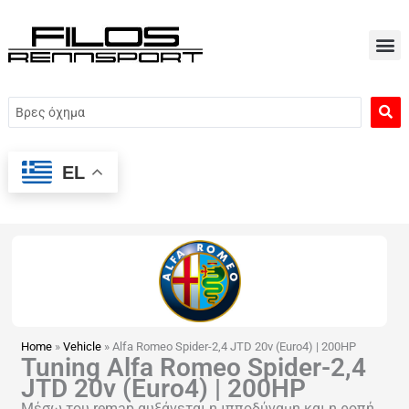
Μετάβαση
στο
περιεχόμενο
Search
...
EL
Home
»
Vehicle
»
Alfa Romeo Spider-2,4 JTD 20v (Euro4) | 200HP
Tuning Alfa Romeo Spider-2,4
JTD 20v (Euro4) | 200HP
Μέσω του remap αυξάνεται η ιπποδύναμη και η ροπή