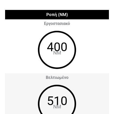
Ροπή (NM)
Εργοστασιακό
400
NM
Βελτιωμένο
510
NM