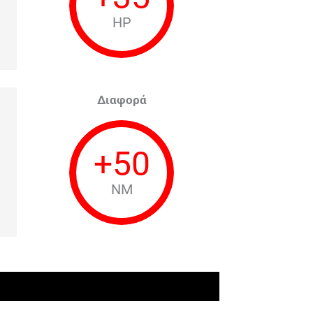
HP
Διαφορά
+
50
NM