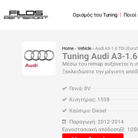
Μετάβαση
στο
Ορισμός του Tuning
Ποιοί
περιεχόμενο
Home
»
Vehicle
»
Audi A3-1.6 TDI (Euro
Tuning Audi A3-1.6
Μέσω του remap αυξάνεται η ι
Ξεκλειδώστε την μέγιστη απόδο
Γενιά: 8V
Κινητήρας: 1598
Καύσιμο: Diesel
Παραγωγή: 2012-2014
Εργοστασιακή απόδοση
105