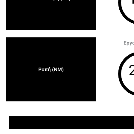
Εργ
Ροπή (NM)