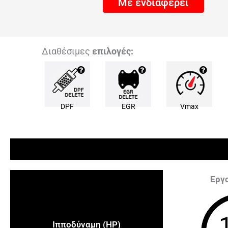
Με ενδιαφέρει
Διαθέσιμες
επιλογές:
DPF
EGR
Vmax
Εργ
Ιπποδύναμη (HP)