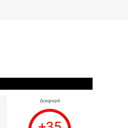
Διαφορά
+
35