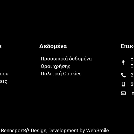
s
Δεδομένα
Επικ
Προσωπικά δεδομένα
Ε
Όροι χρήσης
Ε
 σου
Πολιτική Cookies
2
εις
6
i
s Rennsport
Design, Development by WebSmile