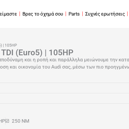
 είμαστε
Βρες το όχημά σου
Parts
Συχνές ερωτήσεις
5) | 105HP
 TDI (Euro5) | 105HP
πποδύναμη και η ροπή και παράλληλα μειώνουμε την κατ
ση και οικονομία του Audi σας, μέσω των πιο προηγμένω
HP
250 NM