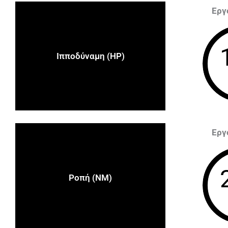
Εργ
Ιπποδύναμη (HP)
Εργ
Ροπή (NM)