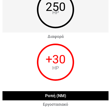
250
HP
Διαφορά
+
30
HP
Ροπή (NM)
Εργοστασιακό