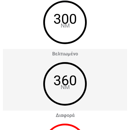
300
NM
Βελτιωμένο
360
NM
Διαφορά