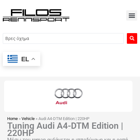
Μετάβαση
στο
περιεχόμενο
Search
...
EL
Home
»
Vehicle
»
Audi A4-DTM Edition | 220HP
Tuning Audi A4-DTM Edition |
220HP
Μέσω του remap αυξάνεται η ιπποδύναμη και η ροπή