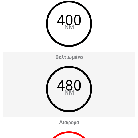
400
NM
Βελτιωμένο
480
NM
Διαφορά