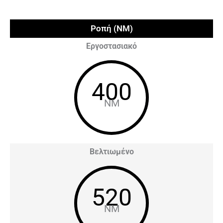
Ροπή (NM)
Εργοστασιακό
400
NM
Βελτιωμένο
520
NM