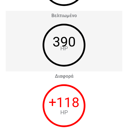
Βελτιωμένο
390
HP
Διαφορά
+
118
HP