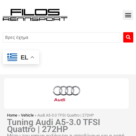
Μετάβαση
στο
περιεχόμενο
Search
...
EL
Home
»
Vehicle
»
Audi A5-3.0 TFSI Quattro | 272HP
Tuning Audi A5-3.0 TFSI
Quattro | 272HP
Μέσω του remap αυξάνεται η ιπποδύναμη και η ροπή