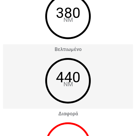
380
NM
Βελτιωμένο
440
NM
Διαφορά