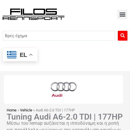
Μετάβαση
στο
περιεχόμενο
Search
...
EL
Home
»
Vehicle
»
Audi A6-2.0 TDI | 177HP
Tuning Audi A6-2.0 TDI | 177HP
Μέσω του remap αυξάνεται η ιπποδύναμη και η ροπή
και παράλληλα μειώνουμε την κατανάλωση καυσίμων.