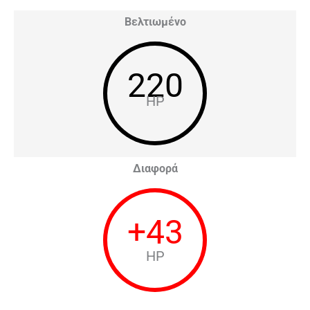
Βελτιωμένο
220
HP
Διαφορά
+
43
HP