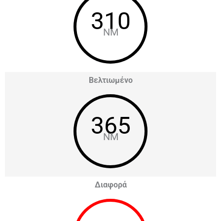
310
NM
Βελτιωμένο
365
NM
Διαφορά