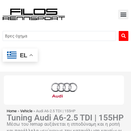
Μετάβαση
στο
περιεχόμενο
Search
...
EL
Home
»
Vehicle
»
Audi A6-2.5 TDI | 155HP
Tuning Audi A6-2.5 TDI | 155HP
Μέσω του remap αυξάνεται η ιπποδύναμη και η ροπή
και παράλληλα μειώνουμε την κατανάλωση καυσίμων.