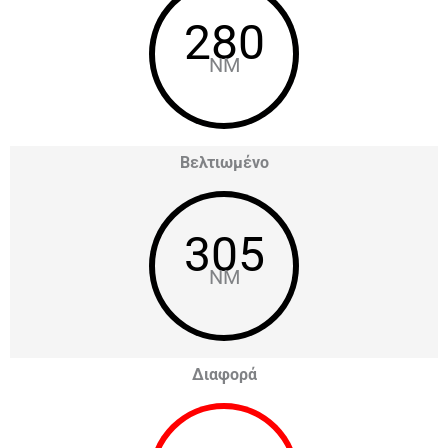
280
NM
Βελτιωμένο
305
NM
Διαφορά