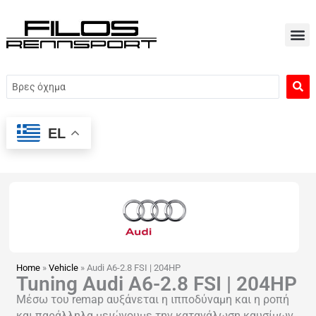
Μετάβαση
στο
περιεχόμενο
Search
...
EL
Home
»
Vehicle
»
Audi A6-2.8 FSI | 204HP
Tuning Audi A6-2.8 FSI | 204HP
Μέσω του remap αυξάνεται η ιπποδύναμη και η ροπή
και παράλληλα μειώνουμε την κατανάλωση καυσίμων.