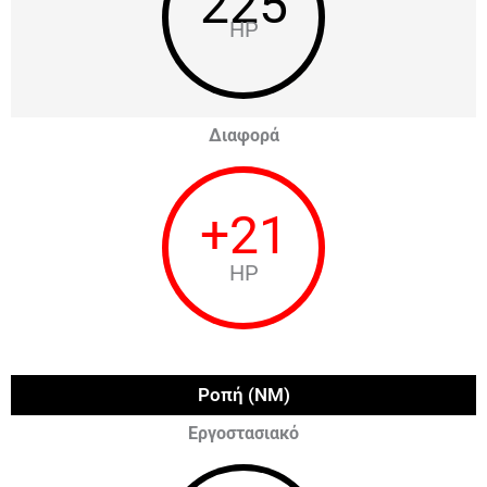
225
HP
Διαφορά
+
21
HP
Ροπή (NM)
Εργοστασιακό