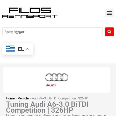
Μετάβαση
στο
περιεχόμενο
Search
...
EL
Home
»
Vehicle
»
Audi A6-3.0 BiTDI Competition | 326HP
Tuning Audi A6-3.0 BiTDI
Competition | 326HP
Μέσω του remap αυξάνεται η ιπποδύναμη και η ροπή