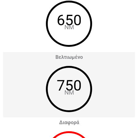
650
NM
Βελτιωμένο
750
NM
Διαφορά