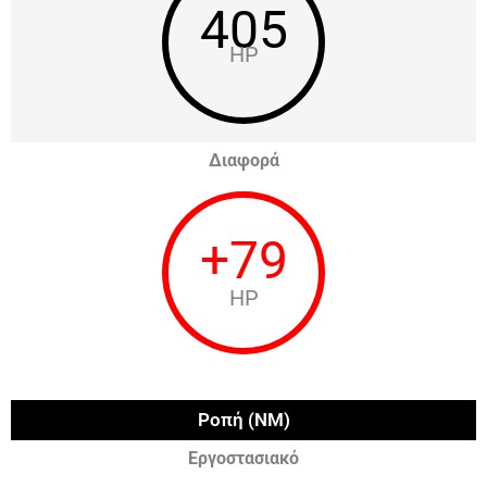
405
HP
Διαφορά
+
79
HP
Ροπή (NM)
Εργοστασιακό