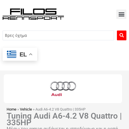
Μετάβαση
στο
περιεχόμενο
Search
...
EL
Home
»
Vehicle
»
Audi A6-4.2 V8 Quattro | 335HP
Tuning Audi A6-4.2 V8 Quattro |
335HP
Μέσω του remap αυξάνεται η ιπποδύναμη και η ροπή