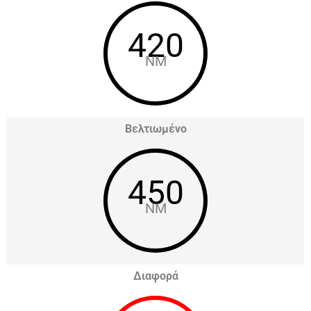
420
NM
Βελτιωμένο
450
NM
Διαφορά