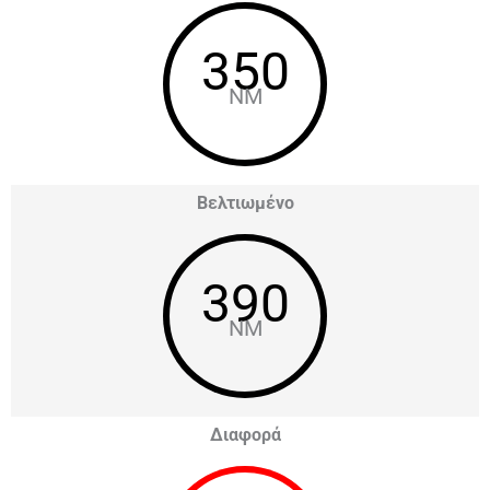
350
NM
Βελτιωμένο
390
NM
Διαφορά