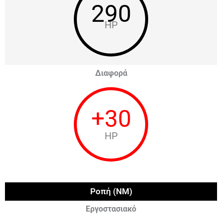
290
HP
Διαφορά
+
30
HP
Ροπή (NM)
Εργοστασιακό