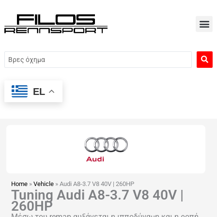
Μετάβαση
στο
περιεχόμενο
Search
...
EL
Home
»
Vehicle
»
Audi A8-3.7 V8 40V | 260HP
Tuning Audi A8-3.7 V8 40V |
260HP
Μέσω του remap αυξάνεται η ιπποδύναμη και η ροπή