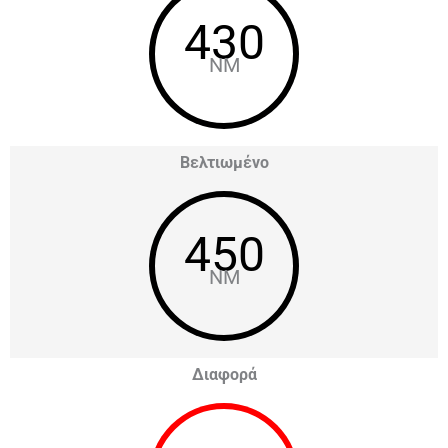
430
NM
Βελτιωμένο
450
NM
Διαφορά