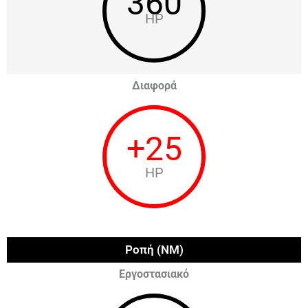
360
HP
Διαφορά
+
25
HP
Ροπή (NM)
Εργοστασιακό