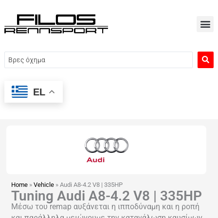
Μετάβαση
στο
περιεχόμενο
Search
...
EL
Home
»
Vehicle
»
Audi A8-4.2 V8 | 335HP
Tuning Audi A8-4.2 V8 | 335HP
Μέσω του remap αυξάνεται η ιπποδύναμη και η ροπή
και παράλληλα μειώνουμε την κατανάλωση καυσίμων.