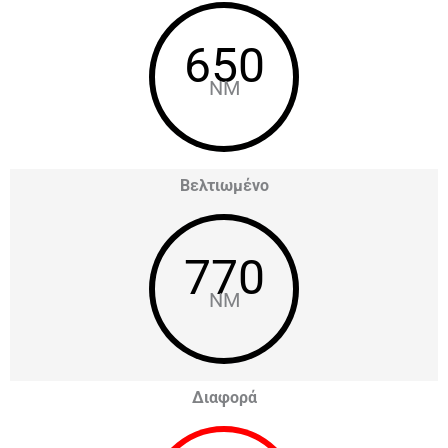
650
NM
Βελτιωμένο
770
NM
Διαφορά