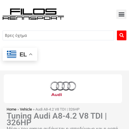
Μετάβαση
στο
περιεχόμενο
Search
...
EL
Home
»
Vehicle
»
Audi A8-4.2 V8 TDI | 326HP
Tuning Audi A8-4.2 V8 TDI |
326HP
Μέσω του remap αυξάνεται η ιπποδύναμη και η ροπή