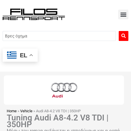
Μετάβαση
στο
περιεχόμενο
Search
...
EL
Home
»
Vehicle
»
Audi A8-4.2 V8 TDI | 350HP
Tuning Audi A8-4.2 V8 TDI |
350HP
Μέσω του remap αυξάνεται η ιπποδύναμη και η ροπή