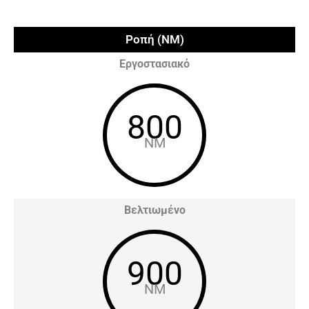
Ροπή (NM)
Εργοστασιακό
800
NM
Βελτιωμένο
900
NM