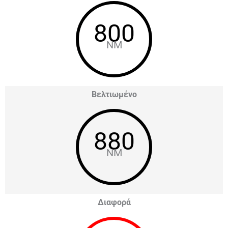
800
NM
Βελτιωμένο
880
NM
Διαφορά