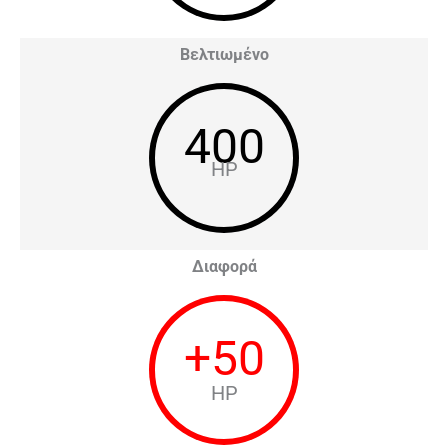
Βελτιωμένο
400
HP
Διαφορά
+
50
HP