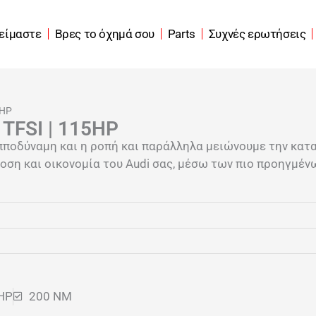
 είμαστε
Βρες το όχημά σου
Parts
Συχνές ερωτήσεις
5HP
 TFSI | 115HP
πποδύναμη και η ροπή και παράλληλα μειώνουμε την κατ
ση και οικονομία του Audi σας, μέσω των πιο προηγμένω
HP
200 NM