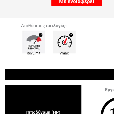
Με ενδιαφέρει
Διαθέσιμες
επιλογές:
RevLimit
Vmax
Εργ
Ιπποδύναμη (HP)