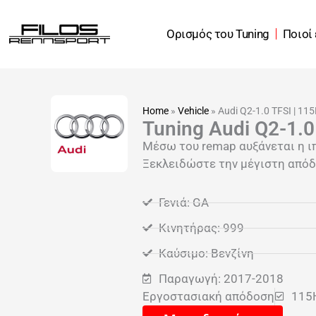
Μετάβαση
στο
Ορισμός του Tuning
Ποιοί
περιεχόμενο
Home
»
Vehicle
»
Audi Q2-1.0 TFSI | 11
Tuning Audi Q2-1.0
Μέσω του remap αυξάνεται η ι
Ξεκλειδώστε την μέγιστη απόδο
Γενιά: GA
Κινητήρας: 999
Καύσιμο: Βενζίνη
Παραγωγή: 2017-2018
Εργοστασιακή απόδοση
115