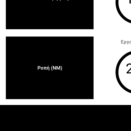
Εργ
Ροπή (NM)