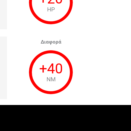
HP
Διαφορά
+
40
NM