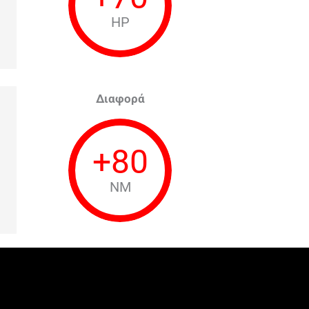
HP
Διαφορά
+
80
NM