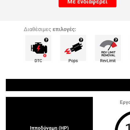
Με ενδιαφέρει
Διαθέσιμες
επιλογές:
DTC
Pops
RevLimit
Εργ
Ιπποδύναμη (HP)