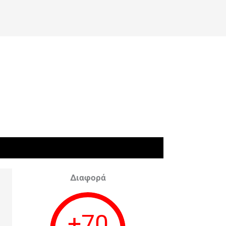
Διαφορά
+
70