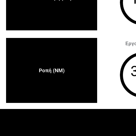
Εργ
Ροπή (NM)