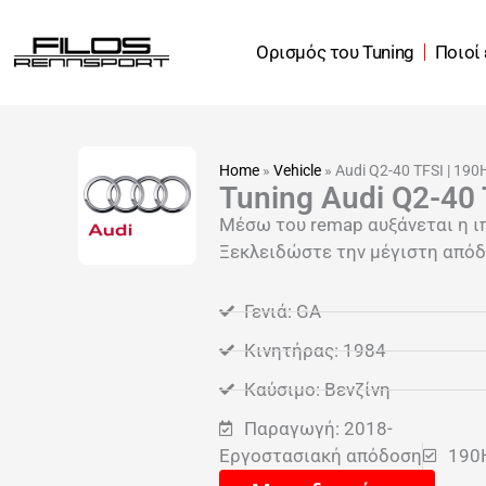
Μετάβαση
στο
Ορισμός του Tuning
Ποιοί
περιεχόμενο
Home
»
Vehicle
»
Audi Q2-40 TFSI | 190
Tuning Audi Q2-40 
Μέσω του remap αυξάνεται η ι
Ξεκλειδώστε την μέγιστη απόδο
Γενιά: GA
Κινητήρας: 1984
Καύσιμο: Βενζίνη
Παραγωγή: 2018-
Εργοστασιακή απόδοση
190