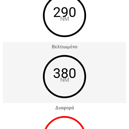
290
NM
Βελτιωμένο
380
NM
Διαφορά