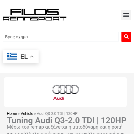
Μετάβαση
στο
περιεχόμενο
Search
...
EL
Home
»
Vehicle
»
Audi Q3-2.0 TDI | 120HP
Tuning Audi Q3-2.0 TDI | 120HP
Μέσω του remap αυξάνεται η ιπποδύναμη και η ροπή
και παράλληλα μειώνουμε την κατανάλωση καυσίμων.