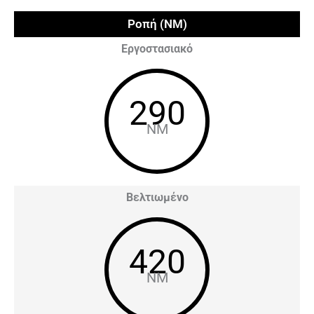
Ροπή (NM)
Εργοστασιακό
290
NM
Βελτιωμένο
420
NM