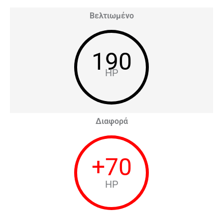
Βελτιωμένο
190
HP
Διαφορά
+
70
HP