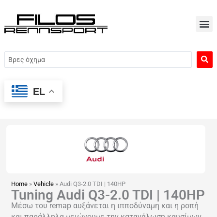
Μετάβαση
στο
περιεχόμενο
Search
...
EL
Home
»
Vehicle
»
Audi Q3-2.0 TDI | 140HP
Tuning Audi Q3-2.0 TDI | 140HP
Μέσω του remap αυξάνεται η ιπποδύναμη και η ροπή
και παράλληλα μειώνουμε την κατανάλωση καυσίμων.