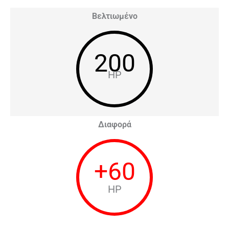
Βελτιωμένο
200
HP
Διαφορά
+
60
HP