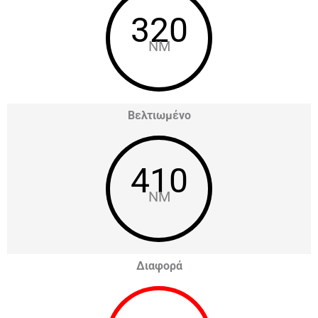
320
NM
Βελτιωμένο
410
NM
Διαφορά