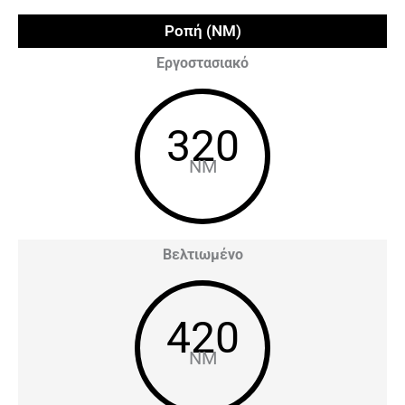
Ροπή (NM)
Εργοστασιακό
320
NM
Βελτιωμένο
420
NM