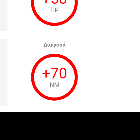
HP
Διαφορά
+
70
NM