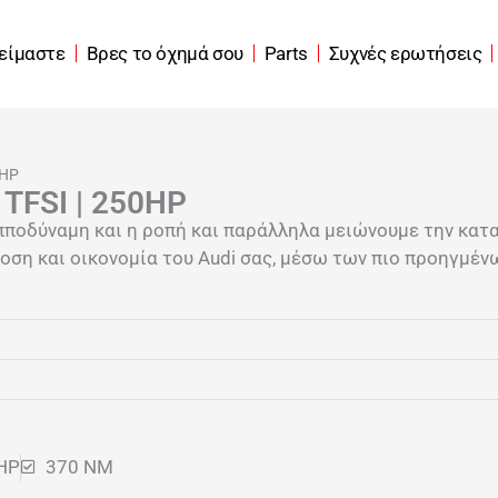
 είμαστε
Βρες το όχημά σου
Parts
Συχνές ερωτήσεις
0HP
 TFSI | 250HP
πποδύναμη και η ροπή και παράλληλα μειώνουμε την κατ
ση και οικονομία του Audi σας, μέσω των πιο προηγμένω
HP
370 NM