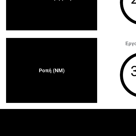
Εργ
Ροπή (NM)