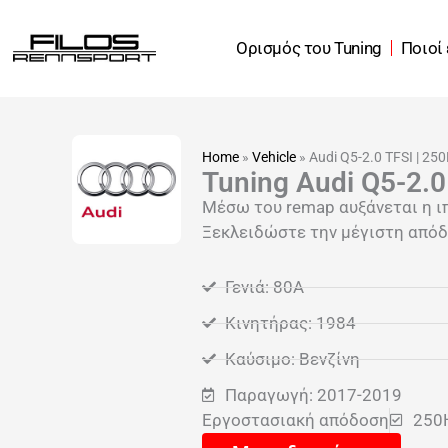
Μετάβαση
στο
Ορισμός του Tuning
Ποιοί
περιεχόμενο
Home
»
Vehicle
»
Audi Q5-2.0 TFSI | 25
Tuning Audi Q5-2.0
Μέσω του remap αυξάνεται η ι
Ξεκλειδώστε την μέγιστη απόδο
Γενιά: 80A
Κινητήρας: 1984
Καύσιμο: Βενζίνη
Παραγωγή: 2017-2019
Εργοστασιακή απόδοση
250