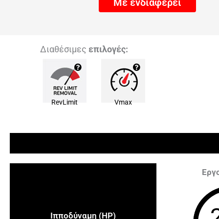
Με ενδιαφέρει
Διαθέσιμες
επιλογές:
RevLimit
Vmax
Εργ
Ιπποδύναμη (HP)