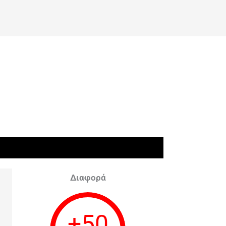
Διαφορά
+
50