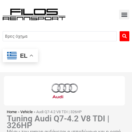
Μετάβαση
στο
περιεχόμενο
Search
...
EL
Home
»
Vehicle
»
Audi Q7-4.2 V8 TDI | 326HP
Tuning Audi Q7-4.2 V8 TDI |
326HP
Μέσω του remap αυξάνεται η ιπποδύναμη και η ροπή