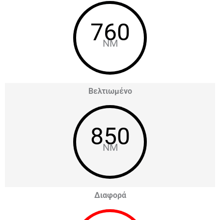
760
NM
Βελτιωμένο
850
NM
Διαφορά