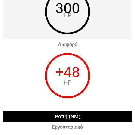
300
HP
Διαφορά
+
48
HP
Ροπή (NM)
Εργοστασιακό