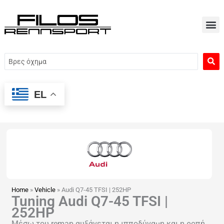
Μετάβαση
στο
περιεχόμενο
Search
...
EL
Home
»
Vehicle
»
Audi Q7-45 TFSI | 252HP
Tuning Audi Q7-45 TFSI |
252HP
Μέσω του remap αυξάνεται η ιπποδύναμη και η ροπή