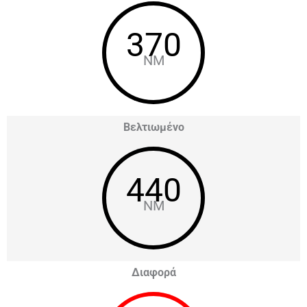
370
NM
Βελτιωμένο
440
NM
Διαφορά