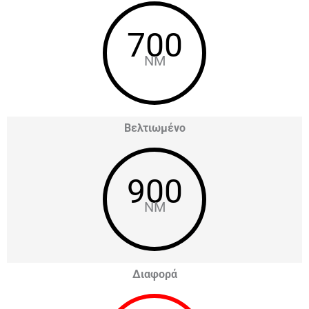
700
NM
Βελτιωμένο
900
NM
Διαφορά