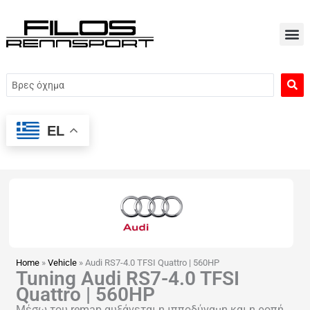
Μετάβαση
στο
περιεχόμενο
Search
...
EL
Home
»
Vehicle
»
Audi RS7-4.0 TFSI Quattro | 560HP
Tuning Audi RS7-4.0 TFSI
Quattro | 560HP
Μέσω του remap αυξάνεται η ιπποδύναμη και η ροπή