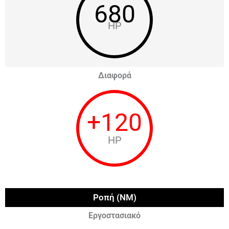
680
HP
Διαφορά
+
120
HP
Ροπή (NM)
Εργοστασιακό