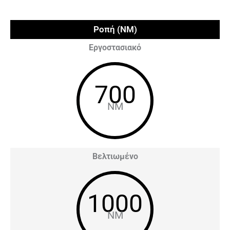
Ροπή (NM)
Εργοστασιακό
700
NM
Βελτιωμένο
1000
NM