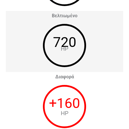
Βελτιωμένο
720
HP
Διαφορά
+
160
HP