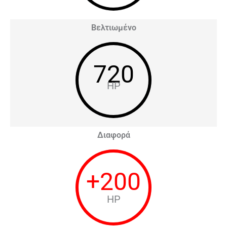
Βελτιωμένο
720
HP
Διαφορά
+
200
HP