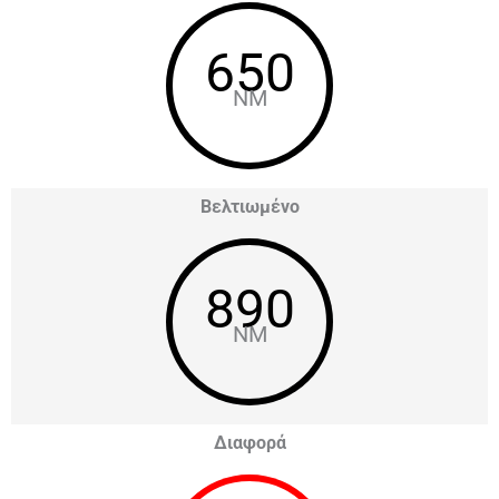
650
NM
Βελτιωμένο
890
NM
Διαφορά