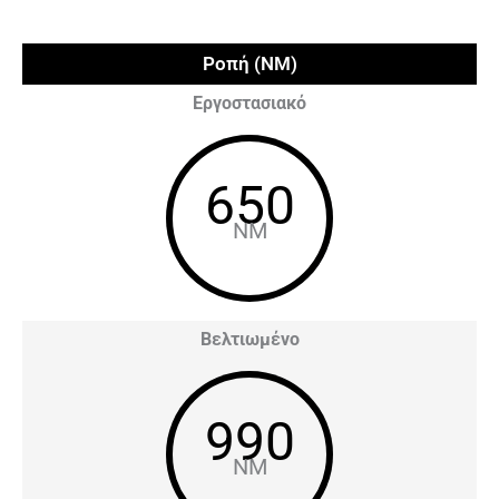
Ροπή (NM)
Εργοστασιακό
650
NM
Βελτιωμένο
990
NM