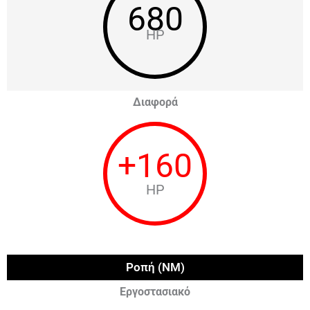
680
HP
Διαφορά
+
160
HP
Ροπή (NM)
Εργοστασιακό