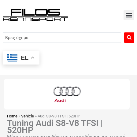
Μετάβαση
στο
περιεχόμενο
Search
...
EL
Home
»
Vehicle
»
Audi S8-V8 TFSI | 520HP
Tuning Audi S8-V8 TFSI |
520HP
Μέσω του remap αυξάνεται η ιπποδύναμη και η ροπή