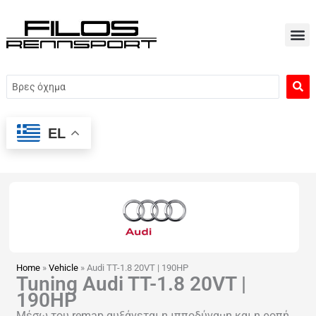
Μετάβαση
στο
περιεχόμενο
Search
...
EL
Home
»
Vehicle
»
Audi TT-1.8 20VT | 190HP
Tuning Audi TT-1.8 20VT |
190HP
Μέσω του remap αυξάνεται η ιπποδύναμη και η ροπή