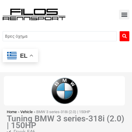
Μετάβαση
στο
περιεχόμενο
Search
...
EL
Home
»
Vehicle
»
BMW 3 series-318i (2.0) | 150HP
Tuning BMW 3 series-318i (2.0)
| 150HP
Γενιά: E46