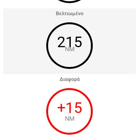
Βελτιωμένο
215
NM
Διαφορά
+
15
NM