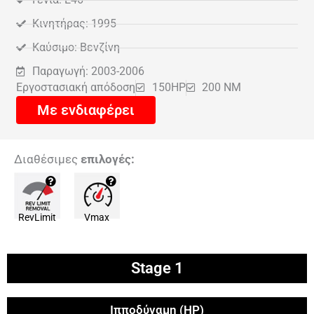
Κινητήρας: 1995
Καύσιμο: Βενζίνη
Παραγωγή: 2003-2006
Εργοστασιακή απόδοση
150HP
200 NM
Με ενδιαφέρει
Διαθέσιμες
επιλογές:
RevLimit
Vmax
Stage 1
Ιπποδύναμη (HP)