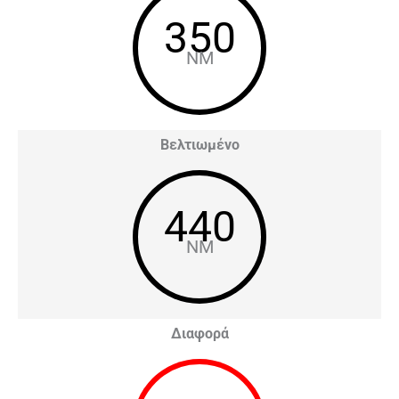
350
NM
Βελτιωμένο
440
NM
Διαφορά