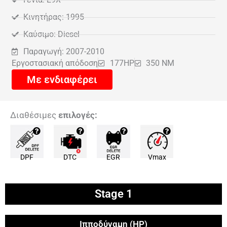
Κινητήρας: 1995
Καύσιμο: Diesel
Παραγωγή: 2007-2010
Εργοστασιακή απόδοση
177HP
350 NM
Με ενδιαφέρει
Διαθέσιμες
επιλογές:
DPF
DTC
EGR
Vmax
Stage 1
Ιπποδύναμη (HP)