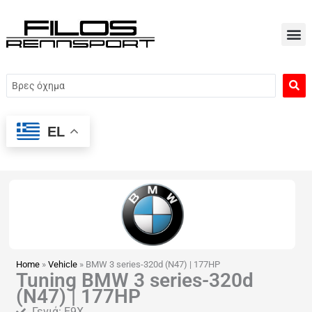
Μετάβαση
στο
περιεχόμενο
Search
...
EL
Home
»
Vehicle
»
BMW 3 series-320d (N47) | 177HP
Tuning BMW 3 series-320d
(N47) | 177HP
Γενιά: E9X