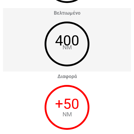
Βελτιωμένο
400
NM
Διαφορά
+
50
NM