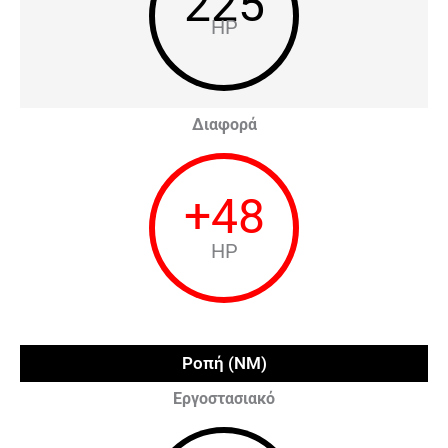
225
HP
Διαφορά
+
48
HP
Ροπή (NM)
Εργοστασιακό