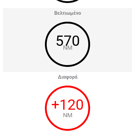
Βελτιωμένο
570
NM
Διαφορά
+
120
NM