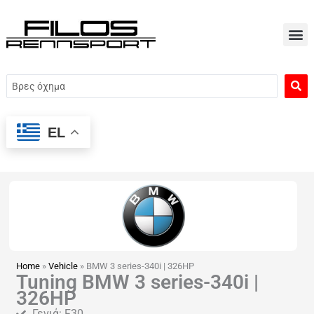
Μετάβαση
στο
περιεχόμενο
Search
...
EL
Home
»
Vehicle
»
BMW 3 series-340i | 326HP
Tuning BMW 3 series-340i |
326HP
Γενιά: F30