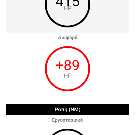
415
HP
Διαφορά
+
89
HP
Ροπή (NM)
Εργοστασιακό