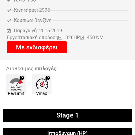
Κινητήρας: 2998
Καύσιμο: Βενζίνη
Παραγωγή: 2015-2019
Εργοστασιακή απόδοση
326HP
450 NM
Με ενδιαφέρει
Διαθέσιμες
επιλογές:
RevLimit
Vmax
Stage 1
Ιπποδύναμη (HP)