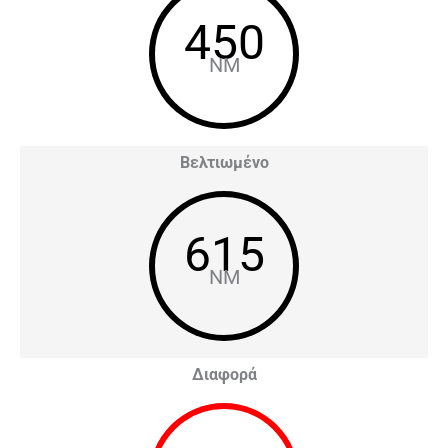
450
NM
Βελτιωμένο
615
NM
Διαφορά