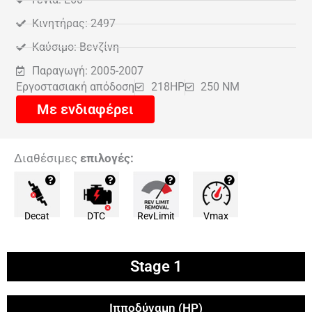
Κινητήρας: 2497
Καύσιμο: Βενζίνη
Παραγωγή: 2005-2007
Εργοστασιακή απόδοση
218HP
250 NM
Με ενδιαφέρει
Διαθέσιμες
επιλογές:
Decat
DTC
RevLimit
Vmax
Stage 1
Ιπποδύναμη (HP)