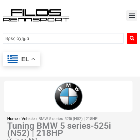
Μετάβαση
στο
περιεχόμενο
Search
...
EL
Home
»
Vehicle
»
BMW 5 series-525i (N52) | 218HP
Tuning BMW 5 series-525i
(N52) | 218HP
Γενιά: E60