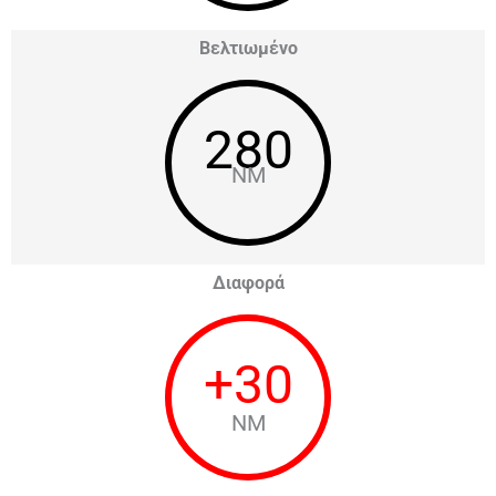
Βελτιωμένο
280
NM
Διαφορά
+
30
NM