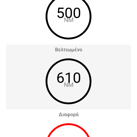
500
NM
Βελτιωμένο
610
NM
Διαφορά