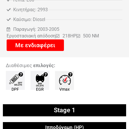
Κινητήρας: 2993
Καύσιμο: Diesel
Παραγωγή: 2003-2005
Εργοστασιακή απόδοση
218HP
500 NM
Με ενδιαφέρει
Διαθέσιμες
επιλογές:
DPF
EGR
Vmax
Stage 1
Ιπποδύναμη (HP)