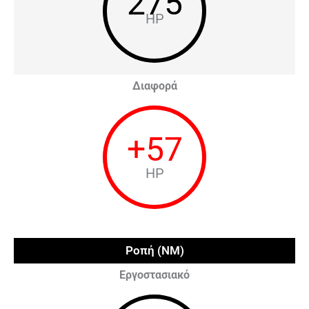
275
HP
Διαφορά
+
57
HP
Ροπή (NM)
Εργοστασιακό