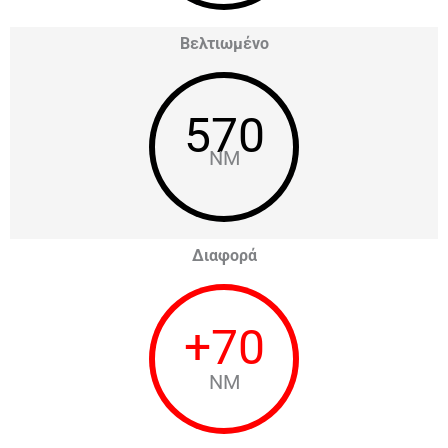
Βελτιωμένο
570
NM
Διαφορά
+
70
NM