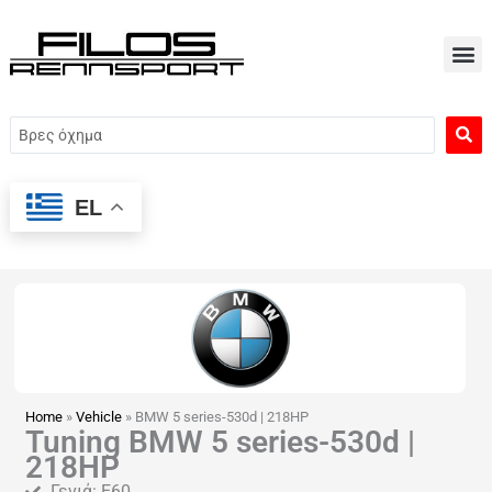
Μετάβαση
στο
περιεχόμενο
Search
...
EL
Home
»
Vehicle
»
BMW 5 series-530d | 218HP
Tuning BMW 5 series-530d |
218HP
Γενιά: E60