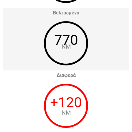
Βελτιωμένο
770
NM
Διαφορά
+
120
NM