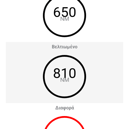
650
NM
Βελτιωμένο
810
NM
Διαφορά