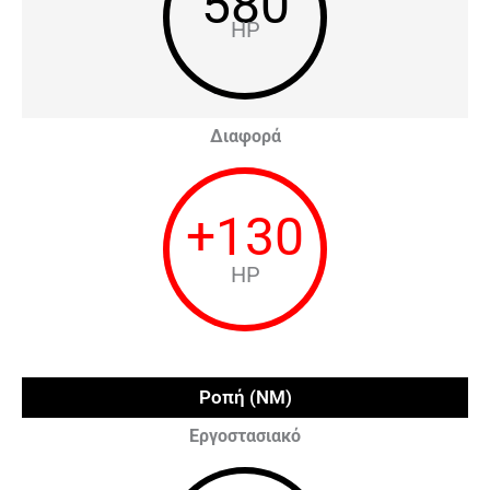
580
HP
Διαφορά
+
130
HP
Ροπή (NM)
Εργοστασιακό