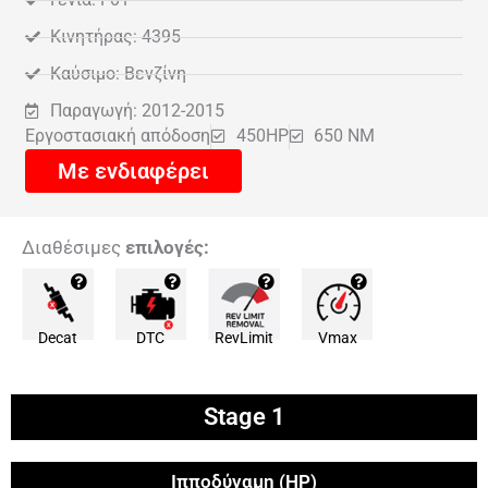
Κινητήρας: 4395
Καύσιμο: Βενζίνη
Παραγωγή: 2012-2015
Εργοστασιακή απόδοση
450HP
650 NM
Με ενδιαφέρει
Διαθέσιμες
επιλογές:
Decat
DTC
RevLimit
Vmax
Stage 1
Ιπποδύναμη (HP)