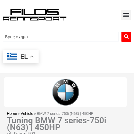
Μετάβαση
στο
περιεχόμενο
Search
...
EL
Home
»
Vehicle
»
BMW 7 series-750i (N63) | 450HP
Tuning BMW 7 series-750i
(N63) | 450HP
Γενιά: F01