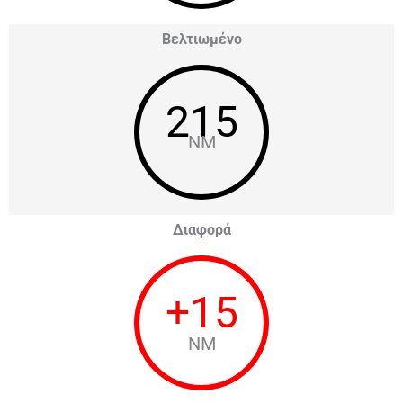
Βελτιωμένο
215
NM
Διαφορά
+
15
NM