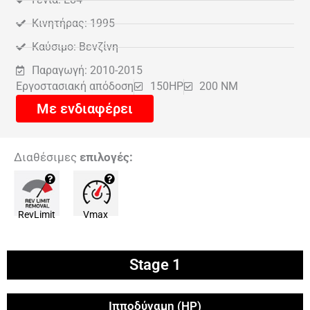
Κινητήρας: 1995
Καύσιμο: Βενζίνη
Παραγωγή: 2010-2015
Εργοστασιακή απόδοση
150HP
200 NM
Με ενδιαφέρει
Διαθέσιμες
επιλογές:
RevLimit
Vmax
Stage 1
Ιπποδύναμη (HP)