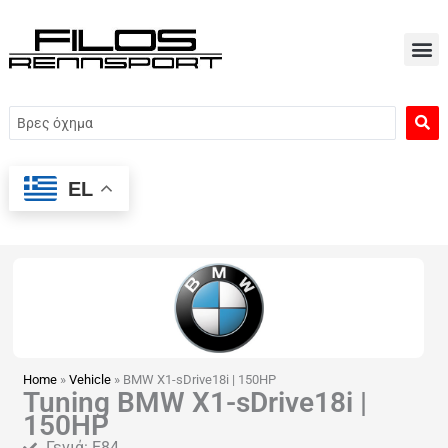
Μετάβαση
στο
περιεχόμενο
Search
...
EL
Home
»
Vehicle
»
BMW X1-sDrive18i | 150HP
Tuning BMW X1-sDrive18i |
150HP
Γενιά: E84