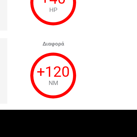
HP
Διαφορά
+
120
NM