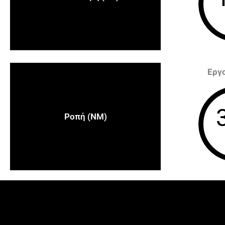
Εργ
Ροπή (NM)