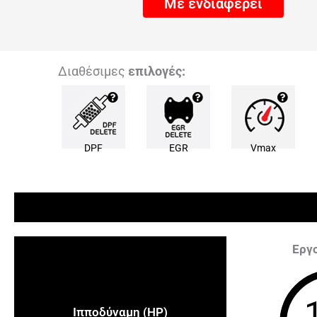
Με ενδιαφέρει
Διαθέσιμες
επιλογές:
DPF
EGR
Vmax
Εργ
Ιπποδύναμη (HP)