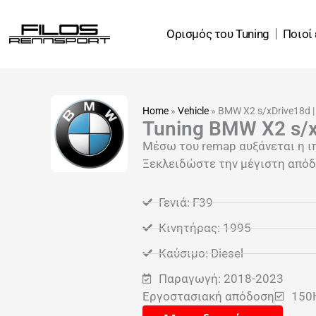
Μετάβαση
στο
Ορισμός του Tuning
Ποιοί
περιεχόμενο
Home
»
Vehicle
»
BMW X2 s/xDrive18d 
Tuning BMW X2 s/x
Μέσω του remap αυξάνεται η ι
Ξεκλειδώστε την μέγιστη απόδ
Γενιά: F39
Κινητήρας: 1995
Καύσιμο: Diesel
Παραγωγή: 2018-2023
Εργοστασιακή απόδοση
150