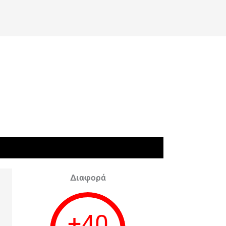
Διαφορά
+
40