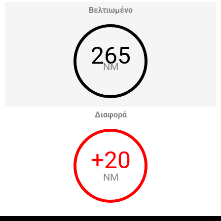
Βελτιωμένο
265
NM
Διαφορά
+
20
NM