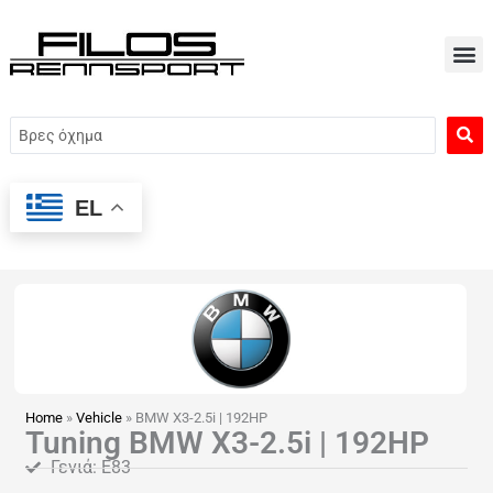
Μετάβαση
στο
περιεχόμενο
Search
...
EL
Home
»
Vehicle
»
BMW X3-2.5i | 192HP
Tuning BMW X3-2.5i | 192HP
Γενιά: Ε83