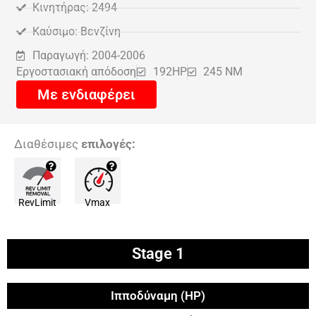
Κινητήρας: 2494
Καύσιμο: Βενζίνη
Παραγωγή: 2004-2006
Εργοστασιακή απόδοση
192HP
245 NM
Με ενδιαφέρει
Διαθέσιμες
επιλογές:
RevLimit
Vmax
Stage 1
Ιπποδύναμη (HP)