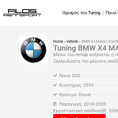
Μετάβαση
στο
Ορισμός του Tuning
Ποιοί
περιεχόμενο
Home
»
Vehicle
»
BMW X4 M40d | 326H
Tuning BMW X4 M4
Μέσω του remap αυξάνεται η ι
Ξεκλειδώστε την μέγιστη απόδ
Γενιά: G02
Κινητήρας: 2993
Καύσιμο: Diesel
Παραγωγή: 2018-2020
Εργοστασιακή απόδοση
326