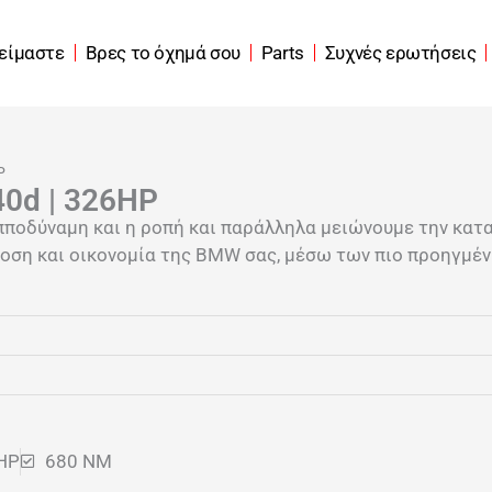
 είμαστε
Βρες το όχημά σου
Parts
Συχνές ερωτήσεις
P
0d | 326HP
πποδύναμη και η ροπή και παράλληλα μειώνουμε την κατ
οση και οικονομία της BMW σας, μέσω των πιο προηγμένω
HP
680 NM