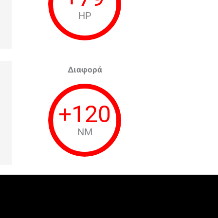
HP
Διαφορά
+
120
NM