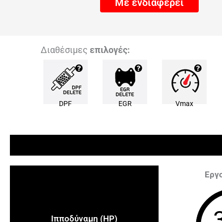
Με ενδιαφέρει
Διαθέσιμες
επιλογές:
DPF
EGR
Vmax
Εργ
Ιπποδύναμη (HP)