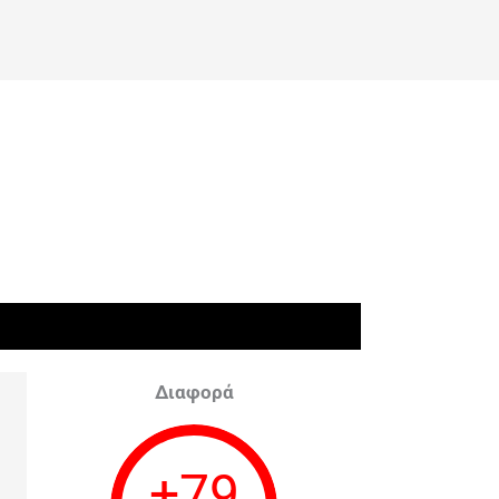
Διαφορά
+
79