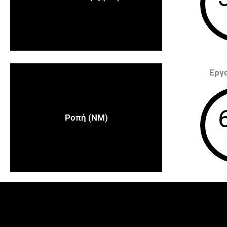
Εργ
Ροπή (NM)